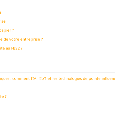
e
ise
papier ?
e de votre entreprise ?
ité au NIS2 ?
iques : comment l’IA, l’IoT et les technologies de pointe influen
ée ?