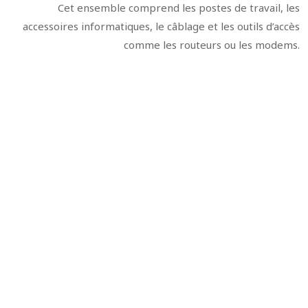
Cet ensemble comprend les postes de travail, les
accessoires informatiques, le câblage et les outils d’accès
comme les routeurs ou les modems.
Les logiciels
Gagnez du temps dans la gestion de vos
factures et de vos devis en utilisant les
logiciels de facturation.