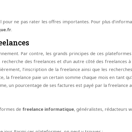
pour ne pas rater les offres importantes. Pour plus d’informat
ue.fr
.
eelances
ment. Par contre, les grands principes de ces plateformes so
 la recherche des freelances et d’un autre côté des freelances 
èrement, l’inscription de la freelance ainsi que les recherche
uite, la freelance paie un certain somme chaque mois en tant q
rme, un pourcentage de ses factures est payé par la freelance a
teformes de
freelance informatique
, généralistes, rédacteurs w
e jour. Parmi ces plateformes, on peut y trouver :