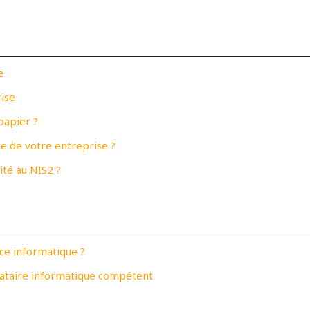
e
ise
papier ?
e de votre entreprise ?
ité au NIS2 ?
nce informatique ?
stataire informatique compétent